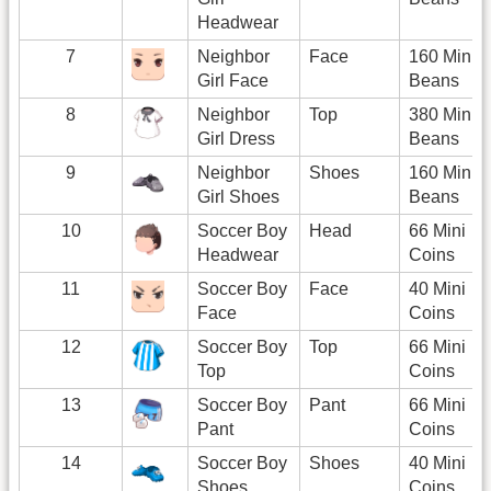
Headwear
7
Neighbor
Face
160 Mini
Girl Face
Beans
8
Neighbor
Top
380 Mini
Girl Dress
Beans
9
Neighbor
Shoes
160 Mini
Girl Shoes
Beans
10
Soccer Boy
Head
66 Mini
Headwear
Coins
11
Soccer Boy
Face
40 Mini
Face
Coins
12
Soccer Boy
Top
66 Mini
Top
Coins
13
Soccer Boy
Pant
66 Mini
Pant
Coins
14
Soccer Boy
Shoes
40 Mini
Shoes
Coins