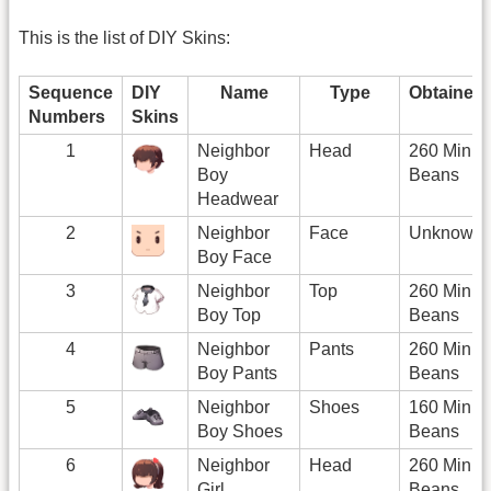
This is the list of DIY Skins:
Sequence
DIY
Name
Type
Obtained
Numbers
Skins
1
Neighbor
Head
260 Mini
Boy
Beans
Headwear
2
Neighbor
Face
Unknow
Boy Face
3
Neighbor
Top
260 Mini
Boy Top
Beans
4
Neighbor
Pants
260 Mini
Boy Pants
Beans
5
Neighbor
Shoes
160 Mini
Boy Shoes
Beans
6
Neighbor
Head
260 Mini
Girl
Beans