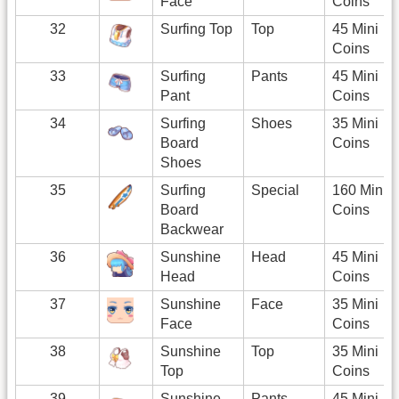
Face
Coins
32
Surfing Top
Top
45 Mini
Coins
33
Surfing
Pants
45 Mini
Pant
Coins
34
Surfing
Shoes
35 Mini
Board
Coins
Shoes
35
Surfing
Special
160 Mini
Board
Coins
Backwear
36
Sunshine
Head
45 Mini
Head
Coins
37
Sunshine
Face
35 Mini
Face
Coins
38
Sunshine
Top
35 Mini
Top
Coins
39
Sunshine
Pants
45 Mini