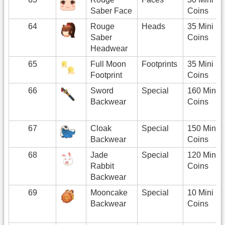
Saber Face
Coins
64
Rouge
Heads
35 Mini
Saber
Coins
Headwear
65
Full Moon
Footprints
35 Mini
Footprint
Coins
66
Sword
Special
160 Mini
Backwear
Coins
67
Cloak
Special
150 Mini
Backwear
Coins
68
Jade
Special
120 Mini
Rabbit
Coins
Backwear
69
Mooncake
Special
10 Mini
Backwear
Coins