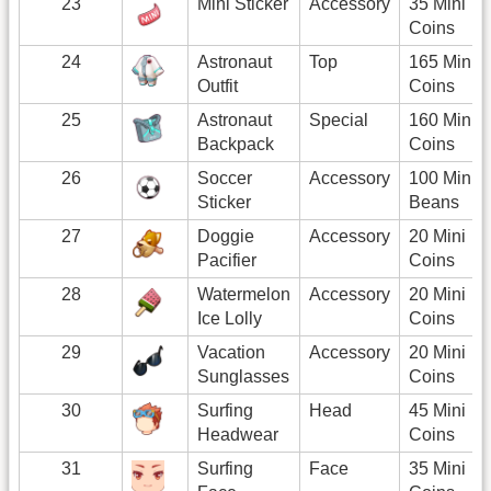
23
Mini Sticker
Accessory
35 Mini
Coins
24
Astronaut
Top
165 Mini
Outfit
Coins
25
Astronaut
Special
160 Mini
Backpack
Coins
26
Soccer
Accessory
100 Mini
Sticker
Beans
27
Doggie
Accessory
20 Mini
Pacifier
Coins
28
Watermelon
Accessory
20 Mini
Ice Lolly
Coins
29
Vacation
Accessory
20 Mini
Sunglasses
Coins
30
Surfing
Head
45 Mini
Headwear
Coins
31
Surfing
Face
35 Mini