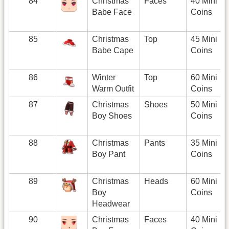
84
Christmas
Faces
40 Mini
Babe Face
Coins
85
Christmas
Top
45 Mini
Babe Cape
Coins
86
Winter
Top
60 Mini
Warm Outfit
Coins
87
Christmas
Shoes
50 Mini
Boy Shoes
Coins
88
Christmas
Pants
35 Mini
Boy Pant
Coins
89
Christmas
Heads
60 Mini
Boy
Coins
Headwear
90
Christmas
Faces
40 Mini