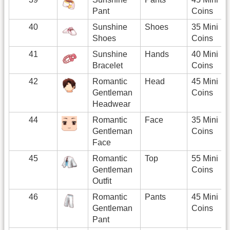
Pant
Coins
40
Sunshine
Shoes
35 Mini
Shoes
Coins
41
Sunshine
Hands
40 Mini
Bracelet
Coins
42
Romantic
Head
45 Mini
Gentleman
Coins
Headwear
44
Romantic
Face
35 Mini
Gentleman
Coins
Face
45
Romantic
Top
55 Mini
Gentleman
Coins
Outfit
46
Romantic
Pants
45 Mini
Gentleman
Coins
Pant